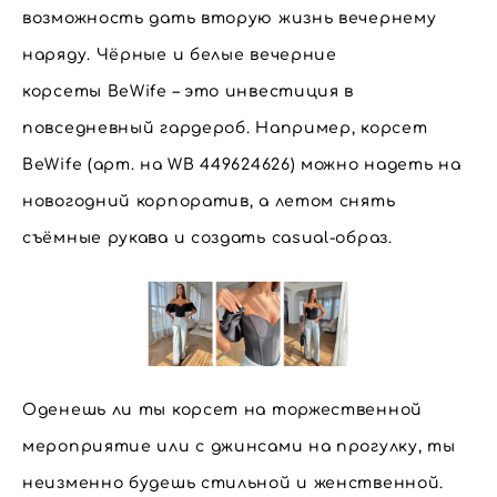
возможность дать вторую жизнь вечернему
наряду. Чёрные и белые вечерние
корсеты BeWife – это инвестиция в
повседневный гардероб. Например, корсет
BeWife (арт. на WB 449624626) можно надеть на
новогодний корпоратив, а летом снять
съёмные рукава и создать casual-образ.
Оденешь ли ты корсет на торжественной
мероприятие или с джинсами на прогулку, ты
неизменно будешь стильной и женственной.