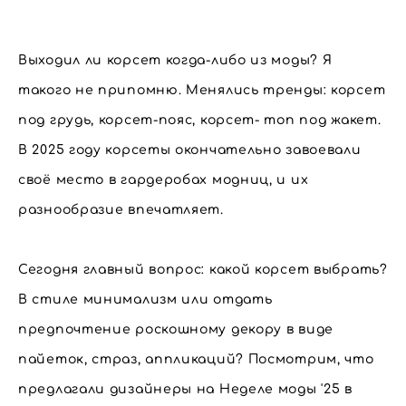
Выходил ли корсет когда-либо из моды? Я
такого не припомню. Менялись тренды: корсет
под грудь, корсет-пояс, корсет- топ под жакет.
В 2025 году корсеты окончательно завоевали
своё место в гардеробах модниц, и их
разнообразие впечатляет.
Сегодня главный вопрос: какой корсет выбрать?
В стиле минимализм или отдать
предпочтение роскошному декору в виде
пайеток, страз, аппликаций? Посмотрим, что
предлагали дизайнеры на Неделе моды '25 в